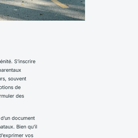
nité. S’inscrire
parentaux
urs, souvent
ptions de
ormuler des
it d’un document
ataux. Bien qu’il
 d’exprimer vos