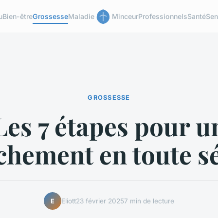
u
Bien-être
Grossesse
Maladie
Minceur
Professionnels
Santé
Sen
GROSSESSE
Les 7 étapes pour u
chement en toute sé
Eliott
23 février 2025
7 min de lecture
E