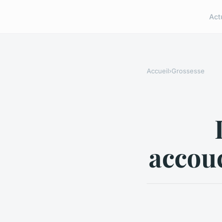
Act
Accueil
›
Grossesse
accou