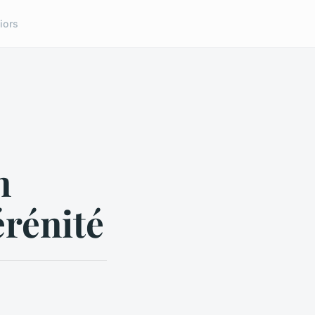
iors
n
rénité