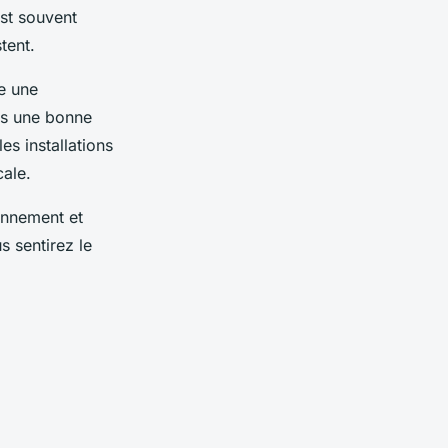
est souvent
tent.
e une
ns une bonne
es installations
cale.
ronnement et
 sentirez le