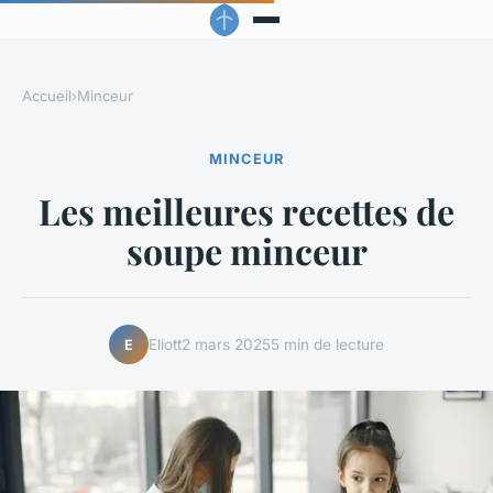
Accueil
›
Minceur
MINCEUR
Les meilleures recettes de
soupe minceur
Eliott
2 mars 2025
5 min de lecture
E