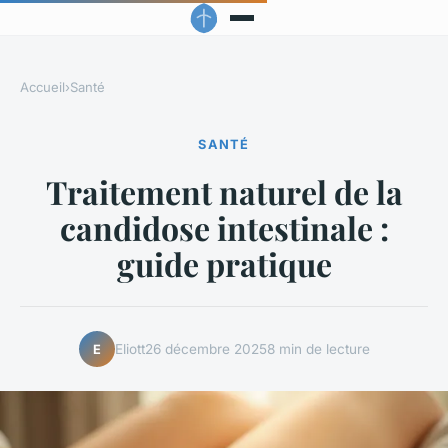
Accueil
›
Santé
SANTÉ
Traitement naturel de la
candidose intestinale :
guide pratique
Eliott
26 décembre 2025
8 min de lecture
E