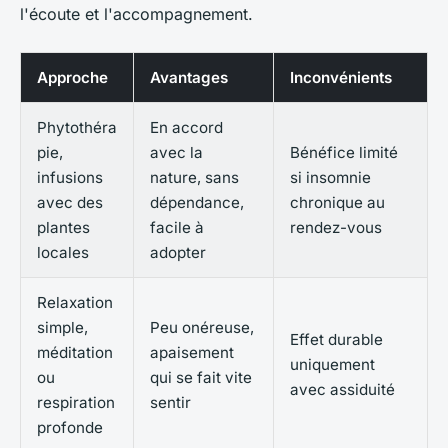
l'écoute et l'accompagnement.
Approche
Avantages
Inconvénients
Phytothéra
En accord
pie,
avec la
Bénéfice limité
infusions
nature, sans
si insomnie
avec des
dépendance,
chronique au
plantes
facile à
rendez-vous
locales
adopter
Relaxation
simple,
Peu onéreuse,
Effet durable
méditation
apaisement
uniquement
ou
qui se fait vite
avec assiduité
respiration
sentir
profonde