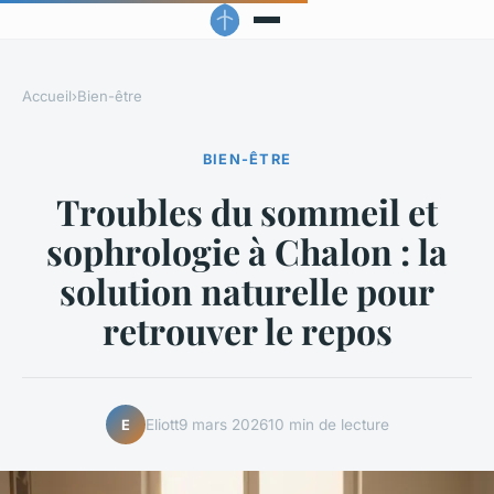
Accueil
›
Bien-être
BIEN-ÊTRE
Troubles du sommeil et
sophrologie à Chalon : la
solution naturelle pour
retrouver le repos
Eliott
9 mars 2026
10 min de lecture
E