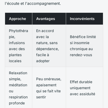
l'écoute et l'accompagnement.
Approche
Avantages
Inconvénients
Phytothéra
En accord
pie,
avec la
Bénéfice limité
infusions
nature, sans
si insomnie
avec des
dépendance,
chronique au
plantes
facile à
rendez-vous
locales
adopter
Relaxation
simple,
Peu onéreuse,
Effet durable
méditation
apaisement
uniquement
ou
qui se fait vite
avec assiduité
respiration
sentir
profonde