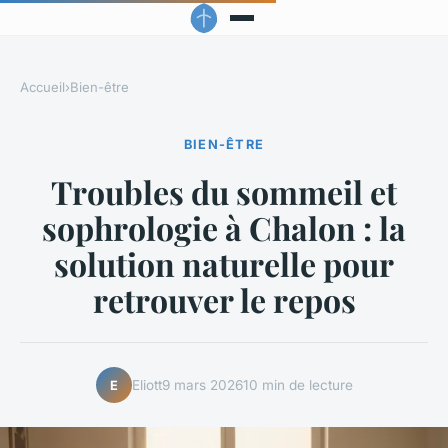
Accueil
›
Bien-être
BIEN-ÊTRE
Troubles du sommeil et
sophrologie à Chalon : la
solution naturelle pour
retrouver le repos
Eliott
9 mars 2026
10 min de lecture
E